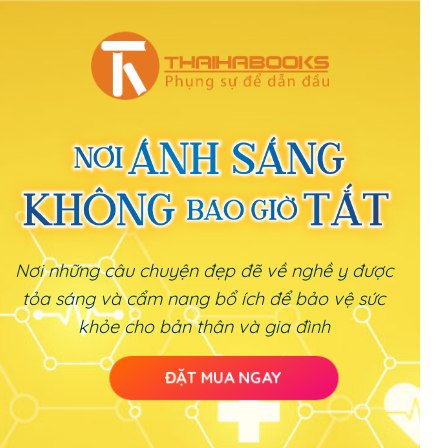
Nơi những câu chuyện đẹp đẽ về nghề y được
tỏa sáng và cẩm nang bổ ích để bảo vệ sức
khỏe cho bản thân và gia đình
ĐẶT MUA NGAY