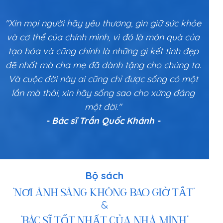
"Xin mọi người hãy yêu thương, gìn giữ sức khỏe
và cơ thể của chính mình, vì đó là món quà của
tạo hóa và cũng chính là những gì kết tinh đẹp
đẽ nhất mà cha mẹ đã dành tặng cho chúng ta.
Và cuộc đời này ai cũng chỉ được sống có một
lần mà thôi, xin hãy sống sao cho xứng đáng
một đời."
- Bác sĩ Trần Quốc Khánh -
Bộ sách
“NƠI ÁNH SÁNG KHÔNG BAO GIỜ TẮT”
&
“BÁC SĨ TỐT NHẤT CỦA NHÀ MÌNH”