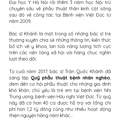
Đại học Y Hà Nội rồi thêm 3 năm học Nội trú
chuyên sâu về phẫu thuật thần kinh cột sống
sau đó về công tác tại Bệnh viện Việt Đức từ
năm 2009.
Bác sĩ Khánh là một trong số những bác sĩ trẻ
thường xuyên chia sẻ những thông tin, kiến thức
bổ ích về y khoa, lan toả năng lượng tích cực
trên các nền tảng xã hội với hàng chục nghìn
lượt theo dõi.
Từ cuối năm 2017, bác sĩ Trần Quốc Khánh đã
sáng lập
Quỹ phẫu thuật bệnh nhân nghèo
,
đem đến cơ hội phẫu thuật cho những gia đình
khó khăn, chủ yếu là trẻ em tại bệnh viện Nhi
Trung ương, bệnh viện Hữu nghị Việt Đức. Từ quỹ
này đã có hơn 40 ca được hỗ trợ với tổng chi
phí hơn 1,2 tỷ đồng cũng như nhiều hoạt động
thiện nguyện hằng năm khác...