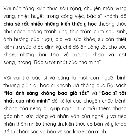
Với nền tảng kiến thức sâu rộng, chuyên môn vững
vàng, nhiệt huyết trong công việc, bác sĩ Khánh đã
chia sẻ rất nhiều những kiến thức y học
thường thức
như cách phòng tránh ung thư, trầm cảm sau sinh,
ảnh hưởng của rượu, bia với sức khỏe, sự cần thiết
kiểm tra sức khỏe định kỳ, chế độ ăn uống tốt cho sức
khỏe, những bài tập về xương khớp và cột
sống,...trong “Bác sĩ tốt nhất của nhà mình”.
Với vai trò bác sĩ và cũng là một con người bình
thường giản dị, bác sĩ Khánh đã thông qua Bộ sách
“Nơi ánh sáng không bao giờ tắt”
và
“Bác sĩ tốt
nhất của nhà mình”
để kể lại câu chuyện chữa bệnh
không của riêng ai, giúp người đọc hiểu thêm những
góc nhìn xúc động và nhân văn của nghề y và tiếp
nhận thêm nhiều thông tin, kiến thức cơ bản về y khoa
để tự chăm sóc và bảo vệ sức khỏe của mình.