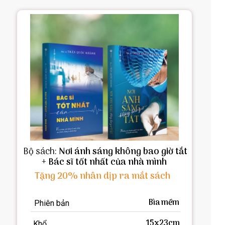
Bộ sách:
Nơi ánh sáng không bao giờ tắt
+ Bác sĩ tốt nhất của nhà mình
Tặng 20% nhân dịp ra mắt sách
Bìa mềm
Phiên bản
15x23cm
Khổ