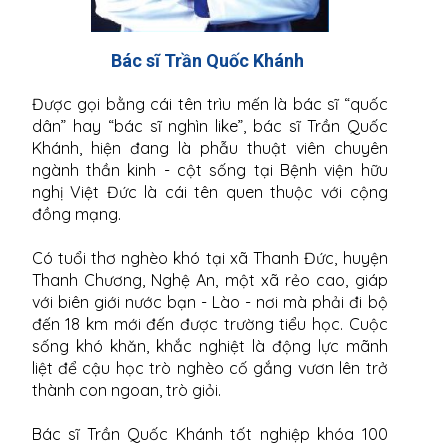
Bác sĩ Trần Quốc Khánh
Được gọi bằng cái tên trìu mến là bác sĩ “quốc
dân” hay “bác sĩ nghìn like”, bác sĩ Trần Quốc
Khánh, hiện đang là phẫu thuật viên chuyên
ngành thần kinh - cột sống tại Bệnh viện hữu
nghị Việt Đức là cái tên quen thuộc với cộng
đồng mạng.
Có tuổi thơ nghèo khó tại xã Thanh Đức, huyện
Thanh Chương, Nghệ An, một xã rẻo cao, giáp
với biên giới nước bạn - Lào - nơi mà phải đi bộ
đến 18 km mới đến được trường tiểu học. Cuộc
sống khó khăn, khắc nghiệt là động lực mãnh
liệt để cậu học trò nghèo cố gắng vươn lên trở
thành con ngoan, trò giỏi.
Bác sĩ Trần Quốc Khánh tốt nghiệp khóa 100