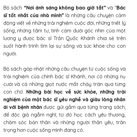
Bộ sách
“Nơi ánh sáng không bao giờ tắt”
và “
Bác
sĩ tốt nhất của nhà mình”
là những câu chuyện cảm
động viết về những trải nghiệm cuộc đời, những triết lý
sống, những tâm tư, tình cảm dưới góc nhìn của một
lương y được bác sĩ Trần Quốc Khánh chia sẻ trên
suốt hành trình tìm lại sự sống và sức khỏe cho con
người.
Bộ sách góp nhặt những câu chuyện từ cuộc sống và
trải nghiệm của chính bác sĩ Khánh, nơi có những nụ
cười và cả những giọt nước mắt chảy tràn qua từng
con chữ.
Những bài học về sức khỏe, những trải
nghiệm của một bác sĩ yêu nghề và giàu lòng nhân
ái với bệnh nhân
được gửi gắm qua từng trang sách,
để độc giả ngẫm nghĩ, từ đó học cách yêu thương,
chăm sóc bản thân và những người thân yêu, trân
trọng hơn cuộc sống mình đang có.