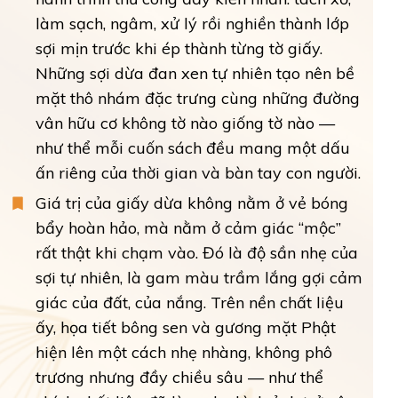
làm sạch, ngâm, xử lý rồi nghiền thành lớp
sợi mịn trước khi ép thành từng tờ giấy.
Những sợi dừa đan xen tự nhiên tạo nên bề
mặt thô nhám đặc trưng cùng những đường
vân hữu cơ không tờ nào giống tờ nào —
như thể mỗi cuốn sách đều mang một dấu
ấn riêng của thời gian và bàn tay con người.
Giá trị của giấy dừa không nằm ở vẻ bóng
bẩy hoàn hảo, mà nằm ở cảm giác “mộc”
rất thật khi chạm vào. Đó là độ sần nhẹ của
sợi tự nhiên, là gam màu trầm lắng gợi cảm
giác của đất, của nắng. Trên nền chất liệu
ấy, họa tiết bông sen và gương mặt Phật
hiện lên một cách nhẹ nhàng, không phô
trương nhưng đầy chiều sâu — như thể