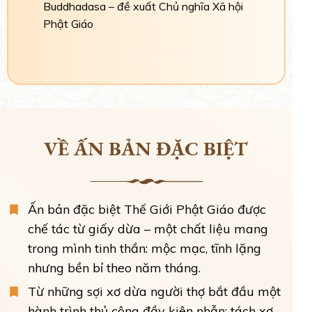
Buddhadasa – đề xuất Chủ nghĩa Xã hội
Phật Giáo
VỀ ẤN BẢN ĐẶC BIỆT
Ấn bản đặc biệt Thế Giới Phật Giáo được
chế tác từ giấy dừa – một chất liệu mang
trong mình tinh thần: mộc mạc, tĩnh lặng
nhưng bền bỉ theo năm tháng.
Từ những sợi xơ dừa người thợ bắt đầu một
hành trình thủ công đầy kiên nhẫn: tách xơ,