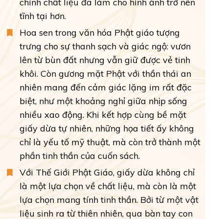
chính chất liệu đã làm cho hình ảnh trở nên
tĩnh tại hơn.
Hoa sen trong văn hóa Phật giáo tượng
trưng cho sự thanh sạch và giác ngộ: vươn
lên từ bùn đất nhưng vẫn giữ được vẻ tinh
khôi. Còn gương mặt Phật với thần thái an
nhiên mang đến cảm giác lặng im rất đặc
biệt, như một khoảng nghỉ giữa nhịp sống
nhiều xao động. Khi kết hợp cùng bề mặt
giấy dừa tự nhiên, những họa tiết ấy không
chỉ là yếu tố mỹ thuật, mà còn trở thành một
phần tinh thần của cuốn sách.
Với Thế Giới Phật Giáo, giấy dừa không chỉ
là một lựa chọn về chất liệu, mà còn là một
lựa chọn mang tính tinh thần. Bởi từ một vật
liệu sinh ra từ thiên nhiên, qua bàn tay con